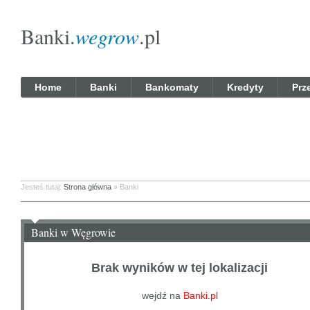
Banki.
wegrow
.pl
Home
Banki
Bankomaty
Kredyty
Prz
Jesteś tutaj:
Strona główna
» Banki
Banki w Węgrowie
Brak wyników w tej lokalizacji
wejdź na
Banki.pl